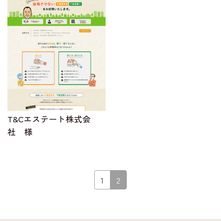
T&Cエステート株式会
社 様
1
2