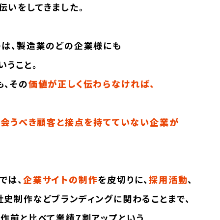
伝いをしてきました。
のは、製造業のどの企業様にも
いうこと。
も、その
価値が正しく伝わらなければ、
出会うべき顧客と接点を持てていない企業が
では、
企業サイトの制作
を皮切りに、
採用活動
、
社史制作などブランディングに関わることまで、
制作前と比べて業績7割アップという