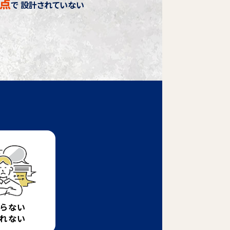
点
で
設計されていない
らない
れない