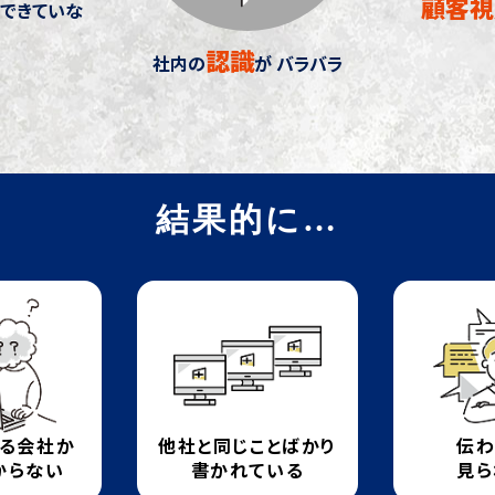
顧客視
できていな
認識
社内の
が
バラバラ
結果的に…
いる会社か
他社と同じことばかり
伝わ
からない
書かれている
見ら