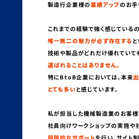
製造行企業様の
業績アップ
のお手
これまでの経験で強く感じている
唯一無二の魅力が必ず存在する
と
技術や製品がどれだけ優れていて
選ばれることはありません。
特にBtoB企業においては、本来
とても多い
と感じています。
私が担当した機械製造業のお客様
社員向けワークショップの実施や
段階的なサポート
を行い、サイト