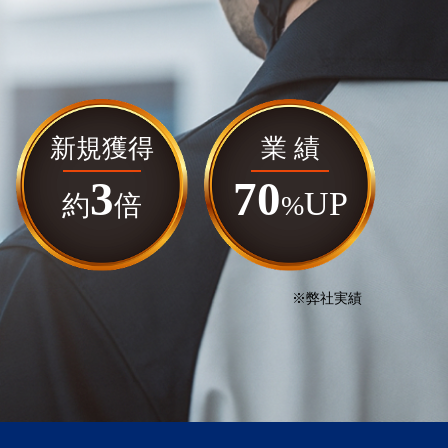
新規獲得
業 績
3
70
UP
約
倍
%
※弊社実績