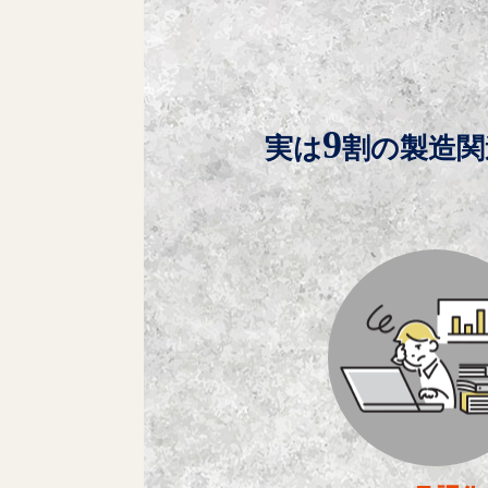
9
実は
割の製造関